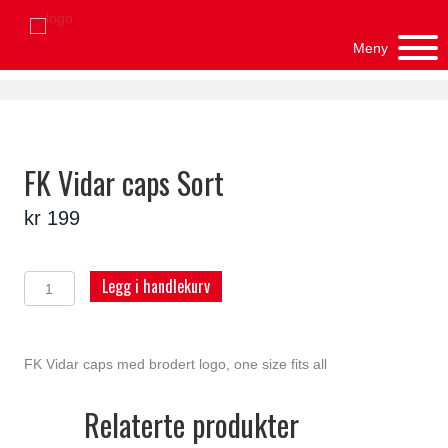
Meny
FK Vidar caps Sort
kr
199
FK
Legg i handlekurv
Vidar
caps
Sort
antall
FK Vidar caps med brodert logo, one size fits all
Relaterte produkter