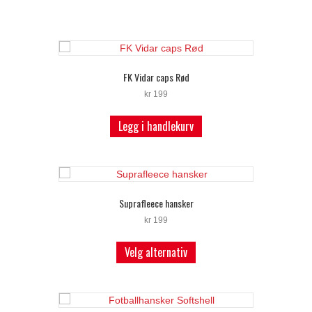
FK Vidar caps Rød
kr
199
Legg i handlekurv
Suprafleece hansker
kr
199
Dette
Velg alternativ
produktet
har
flere
varianter.
Alternativene