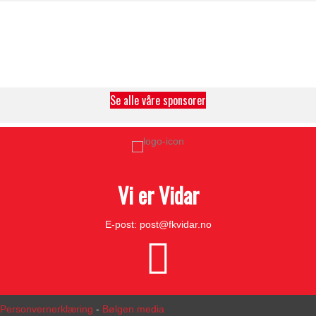
Se alle våre sponsorer
Vi er Vidar
E-post:
post@fkvidar.no
Personvernerklæring
-
Bølgen media