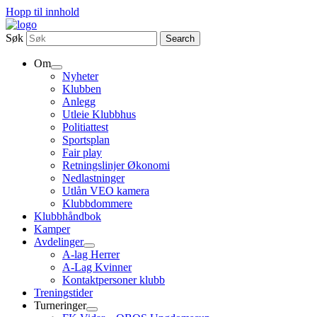
Hopp til innhold
Søk
Search
Om
Nyheter
Klubben
Anlegg
Utleie Klubbhus
Politiattest
Sportsplan
Fair play
Retningslinjer Økonomi
Nedlastninger
Utlån VEO kamera
Klubbdommere
Klubbhåndbok
Kamper
Avdelinger
A-lag Herrer
A-Lag Kvinner
Kontaktpersoner klubb
Treningstider
Turneringer