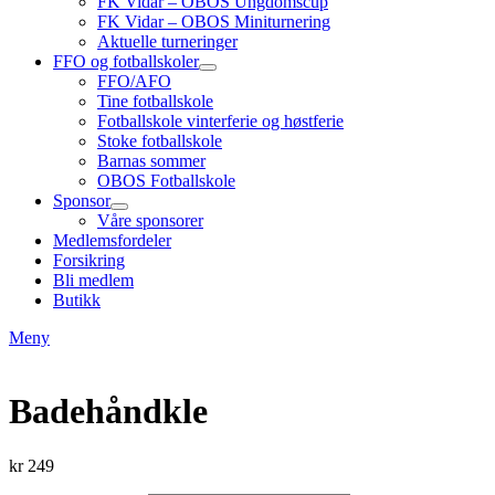
FK Vidar – OBOS Ungdomscup
FK Vidar – OBOS Miniturnering
Aktuelle turneringer
FFO og fotballskoler
FFO/AFO
Tine fotballskole
Fotballskole vinterferie og høstferie
Stoke fotballskole
Barnas sommer
OBOS Fotballskole
Sponsor
Våre sponsorer
Medlemsfordeler
Forsikring
Bli medlem
Butikk
Meny
Badehåndkle
kr
249