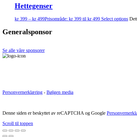
Hettegenser
kr
399
–
kr
499
Prisområde: kr 399 til kr 499
Select options
Dett
Generalsponsor
Se alle våre sponsorer
Personvernerklæring
-
Bølgen media
Denne siden er beskyttet av reCAPTCHA og Google
Personvernerkl
Scroll til toppen