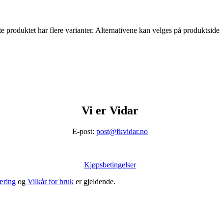
e produktet har flere varianter. Alternativene kan velges på produktsid
Vi er Vidar
E-post:
post@fkvidar.no
Kjøpsbetingelser
æring
og
Vilkår for bruk
er gjeldende.