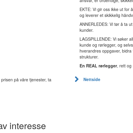
ansvar, er ordentlige, skikkel
EKTE:
Vi gir oss ikke ut for
og leverer et skikkelig håndv
ANNERLEDES:
Vi tør å ta u
kunder.
LAGSPILLENDE:
Vi søker a
kunde og rørlegger, og selvs
hverandres oppgaver, bidra ti
strukturer.
En REAL rørlegger
, rett og 
Nettside
prisen på våre tjenester, ta
av interesse