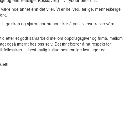
ige og etterrettelige. Bokstavelig – vi rydder etter oss.
 å være noe annet enn det vi er. Vi er hel ved, ærlige, menneskelige
erk.
t litt galskap og sjarm, har humor, liker å positivt overraske våre
lltid etter et godt samarbeid mellom oppdragsgiver og firma, mellom
agt også internt hos oss selv. Det innebærer å ha respekt for
l fellesskap, til best mulig kultur, best mulige løsninger og
slett!